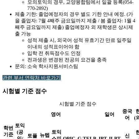
모의토익의 경우, 교양융합팀에서 일괄 등록(054-
770-2892)
제출 기한: 졸업예정자의 경우 별도 기한 안내 예정. (가
을 졸업자: 7월 4째주 금요일까지 제출 / 봄 졸업자: 1월 4
째주 금요일까지 제출) 졸업예정자 외 재학생은 상시제
출 가능
성적 제출 시, 외국어 성적 유효기간 만료 일주일
이내의 성적표이어야 함
입학 전 취득점수도 인정
전과생은 변경된 전공의 요건을 충족
문의: 소속 학사지원서비스팀
관련 부서 연락처 바로가기
시험별 기준 점수
시험별 기준 점수
중국
영어
일어
어
(
토익
학번
(공
토익
기준
뉴텝
토플
신
인/
스피
OPIC
G-TELP
JPT
JLPT